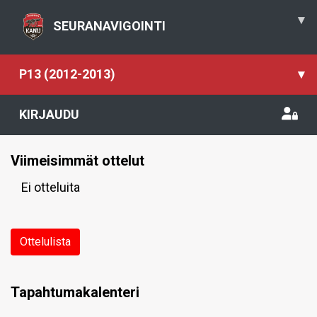
▾
SEURANAVIGOINTI
P13 (2012-2013)
▾
KIRJAUDU
Viimeisimmät ottelut
Ei otteluita
Ottelulista
Tapahtumakalenteri