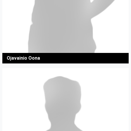
Ojavainio Oona