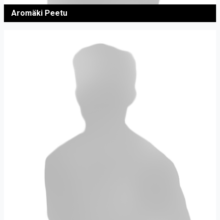
Aromäki Peetu