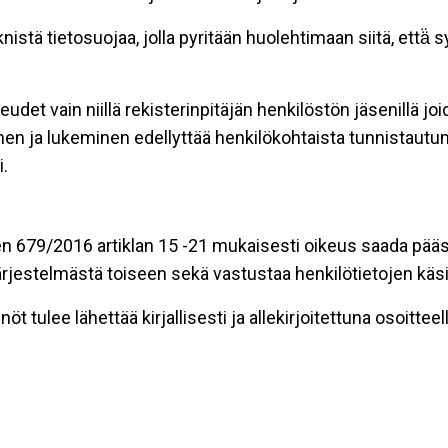
stä tietosuojaa, jolla pyritään huolehtimaan siitä, että̈
eudet vain niillä rekisterinpitäjän henkilöstön jäsenillä j
nen ja lukeminen edellyttää henkilökohtaista tunnistautum
.
n 679/2016 artiklan 15 -21 mukaisesti oikeus saada pääsy 
t järjestelmästä toiseen sekä vastustaa henkilötietojen käsi
öt tulee lähettää kirjallisesti ja allekirjoitettuna osoitteell