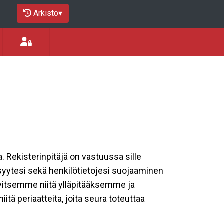
Arkisto
▾
a. Rekisterinpitäjä on vastuussa sille
isyytesi sekä henkilötietojesi suojaaminen
rvitsemme niitä ylläpitääksemme ja
tä periaatteita, joita seura toteuttaa