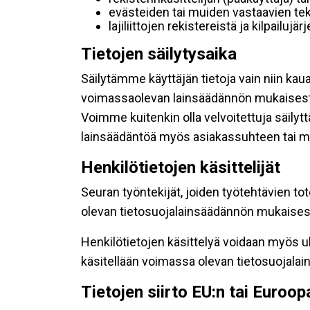
evästeiden tai muiden vastaavien tek
lajiliittojen rekistereistä ja kilpailujä
Tietojen säilytysaika
Säilytämme käyttäjän tietoja vain niin kau
voimassaolevan lainsäädännön mukaisest
Voimme kuitenkin olla velvoitettuja säily
lainsäädäntöä myös asiakassuhteen tai mu
Henkilötietojen käsittelijät
Seuran työntekijät, joiden työtehtävien to
olevan tietosuojalainsäädännön mukaisesti
Henkilötietojen käsittelyä voidaan myös ul
käsitellään voimassa olevan tietosuojala
Tietojen siirto EU:n tai Euroo