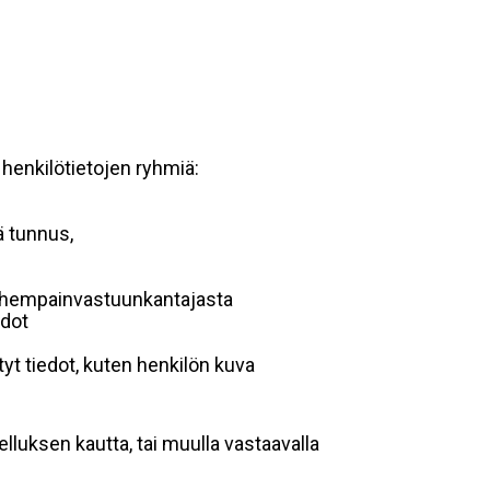
 henkilötietojen ryhmiä:
ä tunnus,
 vanhempainvastuunkantajasta
edot
yt tiedot, kuten henkilön kuva
lluksen kautta, tai muulla vastaavalla