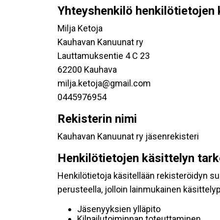
Yhteyshenkilö henkilötietojen 
Milja Ketoja
Kauhavan Kanuunat ry
Lauttamuksentie 4 C 23
62200 Kauhava
milja.ketoja@gmail.com
0445976954
Rekisterin nimi
Kauhavan Kanuunat ry jäsenrekisteri
Henkilötietojen käsittelyn tar
Henkilötietoja käsitellään rekisteröidyn 
perusteella, jolloin lainmukainen käsittelyp
Jäsenyyksien ylläpito
Kilpailutoiminnan toteuttaminen