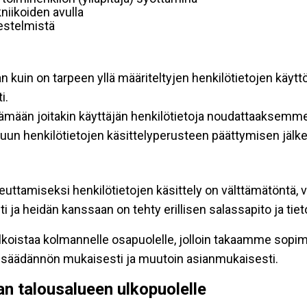
niikoiden avulla
rjestelmistä
an kuin on tarpeen yllä määriteltyjen henkilötietojen käytt
i.
ttämään joitakin käyttäjän henkilötietoja noudattaaksemme
un henkilötietojen käsittelyperusteen päättymisen jälk
teuttamiseksi henkilötietojen käsittely on välttämätöntä, v
 ja heidän kanssaan on tehty erillisen salassapito ja tie
koistaa kolmannelle osapuolelle, jolloin takaamme sopimus
insäädännön mukaisesti ja muutoin asianmukaisesti.
pan talousalueen ulkopuolelle