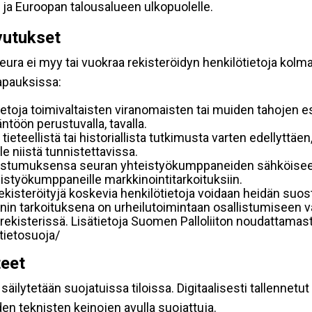
 ja Euroopan talousalueen ulkopuolelle.
vutukset
ura ei myy tai vuokraa rekisteröidyn henkilötietoja kolman
tapauksissa:
etoja toimivaltaisten viranomaisten tai muiden tahojen e
töön perustuvalla, tavalla.
 tieteellistä tai historiallista tutkimusta varten edellyttäe
e niistä tunnistettavissa.
uostumuksensa seuran yhteistyökumppaneiden sähköiseen 
hteistyökumppaneille markkinointitarkoituksiin.
 rekisteröityjä koskevia henkilötietoja voidaan heidän 
iennin tarkoituksena on urheilutoimintaan osallistumiseen v
kka-rekisterissä. Lisätietoja Suomen Palloliiton noudattama
/tietosuoja/
teet
äilytetään suojatuissa tiloissa. Digitaalisesti tallennetut 
en teknisten keinojen avulla suojattuja.