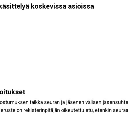
käsittelyä koskevissa asioissa
koitukset
suostumuksen taikka seuran ja jäsenen välisen jäsensuht
eruste on rekisterinpitäjän oikeutettu etu, etenkin seuraav