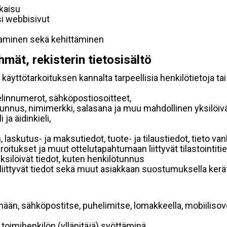
lkaisu
si webbisivut
taminen sekä kehittäminen
hmät, rekisterin tietosisältö
käyttötarkoituksen kannalta tarpeellisia henkilötietoja tai
elinnumerot, sähköpostiosoitteet,
ätunnus, nimimerkki, salasana ja muu mahdollinen yksilöiv
ja äidinkieli,
, laskutus- ja maksutiedot, tuote- ja tilaustiedot, tieto
 varoitukset ja muut ottelutapahtumaan liittyvät tilastointiti
yksilöivät tiedot, kuten henkilötunnus
 liittyvät tiedot sekä muut asiakkaan suostumuksella kerät
mään, sähköpostitse, puhelimitse, lomakkeella, mobiilisove
i toimihenkilön (ylläpitäjä) syöttäminä