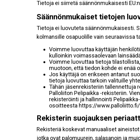
Tietoja ei siirretä säännönmukaisesti EU:n
Säännönmukaiset tietojen luo
Tietoja ei luovuteta säännönmukaisesti. Se
kolmansille osapuolille vain seuraavissa 
Voimme luovuttaa käyttäjän henkilöti
kulloinkin voimassaolevaan lainsäädän
Voimme luovuttaa tietoja tilastollista,
muotoon, että tiedon kohde ei enää ol
Jos käyttäjä on erikseen antanut s
tietoja luovuttaa tarkoin valituille y
Tähän jäsenrekisteriin tallennettuja
Palloliiton Pelipaikka -rekisteriin. V
rekisteröinti ja hallinnointi Pelipai
osoitteesta https://www.palloliitto.fi
Rekisterin suojauksen periaat
Rekisteriä koskevat manuaaliset aineistot s
jotka ovat palomuurein, salasanoin ja muid