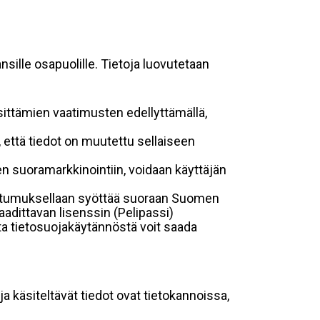
sille osapuolille. Tietoja luovutetaan
sittämien vaatimusten edellyttämällä,
n, että tiedot on muutettu sellaiseen
suoramarkkinointiin, voidaan käyttäjän
suostumuksellaan syöttää suoraan Suomen
aadittavan lisenssin (Pelipassi)
sta tietosuojakäytännöstä voit saada
ja käsiteltävät tiedot ovat tietokannoissa,