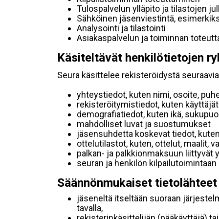
Tulospalvelun ylläpito ja tilastojen ju
Sähköinen jäsenviestintä, esimerkik
Analysointi ja tilastointi
Asiakaspalvelun ja toiminnan toteut
Käsiteltävät henkilötietojen ry
Seura käsittelee rekisteröidystä seuraavia 
yhteystiedot, kuten nimi, osoite, puh
rekisteröitymistiedot, kuten käyttäj
demografiatiedot, kuten ikä, sukupuoli 
mahdolliset luvat ja suostumukset
jäsensuhdetta koskevat tiedot, kuten
ottelutilastot, kuten, ottelut, maalit,
palkan- ja palkkionmaksuun liittyvät 
seuran ja henkilön kilpailutoimintaan
Säännönmukaiset tietolähteet
jäseneltä itseltään suoraan järjestel
tavalla,
rekisterinkäsittelijän (pääkäyttäjä) ta