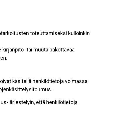
ötarkoitusten toteuttamiseksi kulloinkin
 kirjanpito- tai muuta pakottavaa
een.
oivat käsitellä henkilötietoja voimassa
tojenkäsittelysitoumus.
-järjestelyin, että henkilötietoja