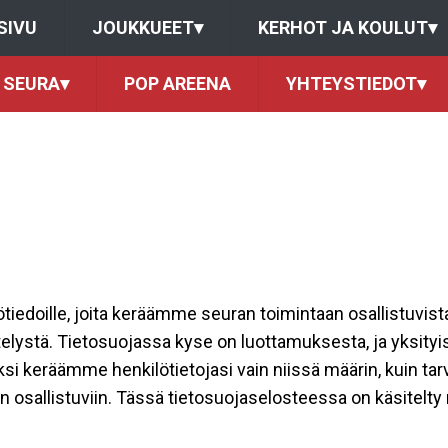
SIVU
JOUKKUEET
▾
KERHOT JA KOULUT
▾
SEURA
▾
POP AREENA
YHTEYSTIEDOT
▾
ilötiedoille, joita keräämme seuran toimintaan osallistuvist
ttelystä. Tietosuojassa kyse on luottamuksesta, ja yksity
ksi keräämme henkilötietojasi vain niissä määrin, kuin ta
allistuviin. Tässä tietosuojaselosteessa on käsitelty nii