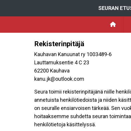
SEURAN ETU
Rekisterinpitäjä
Kauhavan Kanuunat ry 1003489-6
Lauttamuksentie 4 C 23
62200 Kauhava
kanu.jk@outlook.com
Seura toimii rekisterinpitäjänä niille henk
annetuista henkilötiedoista ja niiden käsi
on seuralle ensiarvoisen tärkeää. Sen vuo
hoitaaksemme suhdetta seuran toimintaan os
henkilötietoja käsittelyssä.