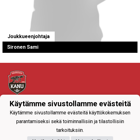
Joukkueenjohtaja
Sironen Sami
Käytämme sivustollamme evästeitä
Tietosuojaseloste
Käytämme sivustollamme evästeitä käyttökokemuksen
parantamiseksi sekä toiminnallisiin ja tilastollisiin
tarkoituksiin.