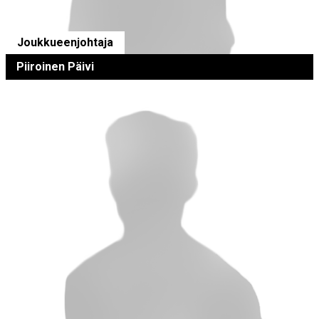
Joukkueenjohtaja
Piiroinen Päivi