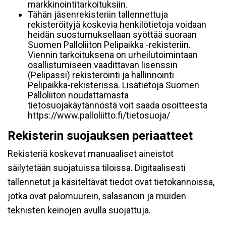
markkinointitarkoituksiin.
Tähän jäsenrekisteriin tallennettuja
rekisteröityjä koskevia henkilötietoja voidaan
heidän suostumuksellaan syöttää suoraan
Suomen Palloliiton Pelipaikka -rekisteriin.
Viennin tarkoituksena on urheilutoimintaan
osallistumiseen vaadittavan lisenssin
(Pelipassi) rekisteröinti ja hallinnointi
Pelipaikka-rekisterissä. Lisätietoja Suomen
Palloliiton noudattamasta
tietosuojakäytännöstä voit saada osoitteesta
https://www.palloliitto.fi/tietosuoja/
Rekisterin suojauksen periaatteet
Rekisteriä koskevat manuaaliset aineistot
säilytetään suojatuissa tiloissa. Digitaalisesti
tallennetut ja käsiteltävät tiedot ovat tietokannoissa,
jotka ovat palomuurein, salasanoin ja muiden
teknisten keinojen avulla suojattuja.