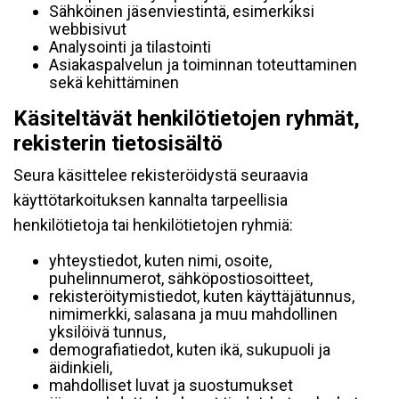
Sähköinen jäsenviestintä, esimerkiksi
webbisivut
Analysointi ja tilastointi
Asiakaspalvelun ja toiminnan toteuttaminen
sekä kehittäminen
Käsiteltävät henkilötietojen ryhmät,
rekisterin tietosisältö
Seura käsittelee rekisteröidystä seuraavia
käyttötarkoituksen kannalta tarpeellisia
henkilötietoja tai henkilötietojen ryhmiä:
yhteystiedot, kuten nimi, osoite,
puhelinnumerot, sähköpostiosoitteet,
rekisteröitymistiedot, kuten käyttäjätunnus,
nimimerkki, salasana ja muu mahdollinen
yksilöivä tunnus,
demografiatiedot, kuten ikä, sukupuoli ja
äidinkieli,
mahdolliset luvat ja suostumukset