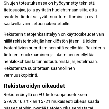
Sivujen toteutuksessa on hyödynnetty teknistä
tietosuojaa, jolla pyritään huolehtimaan siitä, että̈
syötetyt tiedot säilyvät muuttumattomina ja ovat
saatavilla vain tietoon oikeutetuille.
Rekisterin tietojenkäsittelyyn on käyttöoikeudet vain
niillä rekisterinpitäjän henkilöstön jäsenillä joiden
työtehtävien suorittaminen sitä edellyttää. Rekisterin
tietojen muokkaaminen ja lukeminen edellyttää
henkilökohtaista tunnistautumista järjestelmään.
Rekisteristä suoritetaan säännöllinen
varmuuskopiointi.
Rekisteröidyn oikeudet
Rekisteröidyllä on EU: tietosuoja-asetuksen
679/2016 artiklan 15 -21 mukaisesti oikeus saada
pääsy tietoihin, pyytää tietojen oikaisemista tai