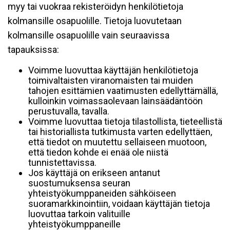
myy tai vuokraa rekisteröidyn henkilötietoja
kolmansille osapuolille. Tietoja luovutetaan
kolmansille osapuolille vain seuraavissa
tapauksissa:
Voimme luovuttaa käyttäjän henkilötietoja
toimivaltaisten viranomaisten tai muiden
tahojen esittämien vaatimusten edellyttämällä,
kulloinkin voimassaolevaan lainsäädäntöön
perustuvalla, tavalla.
Voimme luovuttaa tietoja tilastollista, tieteellistä
tai historiallista tutkimusta varten edellyttäen,
että tiedot on muutettu sellaiseen muotoon,
että tiedon kohde ei enää ole niistä
tunnistettavissa.
Jos käyttäjä on erikseen antanut
suostumuksensa seuran
yhteistyökumppaneiden sähköiseen
suoramarkkinointiin, voidaan käyttäjän tietoja
luovuttaa tarkoin valituille
yhteistyökumppaneille