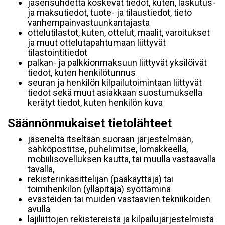
jäsensuhdetta koskevat tiedot, kuten, laskutus-
ja maksutiedot, tuote- ja tilaustiedot, tieto
vanhempainvastuunkantajasta
ottelutilastot, kuten, ottelut, maalit, varoitukset
ja muut ottelutapahtumaan liittyvät
tilastointitiedot
palkan- ja palkkionmaksuun liittyvät yksilöivät
tiedot, kuten henkilötunnus
seuran ja henkilön kilpailutoimintaan liittyvät
tiedot sekä muut asiakkaan suostumuksella
kerätyt tiedot, kuten henkilön kuva
Säännönmukaiset tietolähteet
jäseneltä itseltään suoraan järjestelmään,
sähköpostitse, puhelimitse, lomakkeella,
mobiilisovelluksen kautta, tai muulla vastaavalla
tavalla,
rekisterinkäsittelijän (pääkäyttäjä) tai
toimihenkilön (ylläpitäjä) syöttäminä
evästeiden tai muiden vastaavien tekniikoiden
avulla
lajiliittojen rekistereistä ja kilpailujärjestelmistä