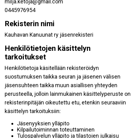
milja.ketoja@gmail.com
0445976954
Rekisterin nimi
Kauhavan Kanuunat ry jäsenrekisteri
Henkilötietojen käsittelyn
tarkoitukset
Henkilötietoja käsitellään rekisteröidyn
suostumuksen taikka seuran ja jäsenen välisen
jäsensuhteen taikka muun asiallisen yhteyden
perusteella, jolloin lainmukainen käsittelyperuste on
rekisterinpitäjän oikeutettu etu, etenkin seuraaviin
käsittelyn tarkoituksiin:
Jäsenyyksien ylläpito
Kilpailutoiminnan toteuttaminen
Tulospalvelun ylläpito ja tilastojen julkaisu