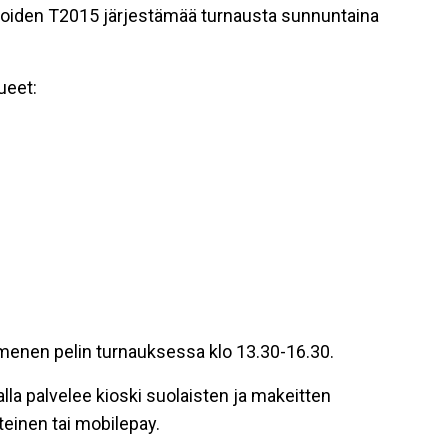
iden T2015 järjestämää turnausta sunnuntaina
ueet:
enen pelin turnauksessa klo 13.30-16.30.
a palvelee kioski suolaisten ja makeitten
einen tai mobilepay.