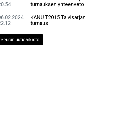
20.54
turnauksen yhteenveto
06.02.2024
KANU T2015 Talvisarjan
22.12
turnaus
Seuran uutisarkisto