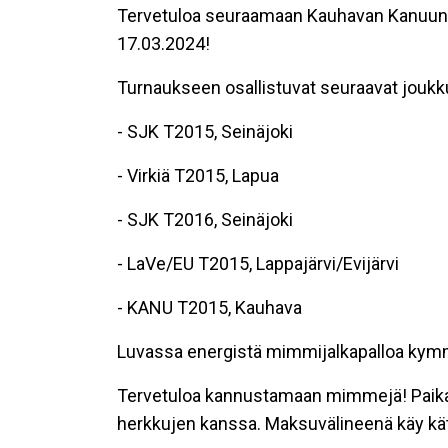
Tervetuloa seuraamaan Kauhavan Kanuuno
17.03.2024!
Turnaukseen osallistuvat seuraavat joukk
- SJK T2015, Seinäjoki
- Virkiä T2015, Lapua
- SJK T2016, Seinäjoki
- LaVe/EU T2015, Lappajärvi/Evijärvi
- KANU T2015, Kauhava
Luvassa energistä mimmijalkapalloa kymm
Tervetuloa kannustamaan mimmejä! Paikall
herkkujen kanssa. Maksuvälineenä käy kät