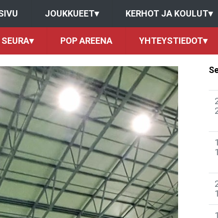
SIVU
JOUKKUEET
▾
KERHOT JA KOULUT
▾
SEURA
▾
POP AREENA
YHTEYSTIEDOT
▾
Se