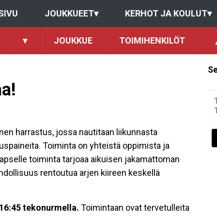
SIVU
JOUKKUEET
▾
KERHOT JA KOULUT
▾
▾
JOUKKUE
TOIMIHENKILÖT
Se
a!
en harrastus, jossa nautitaan liikunnasta
tuspaineita. Toiminta on yhteistä oppimista ja
 Lapselle toiminta tarjoaa aikuisen jakamattoman
llisuus rentoutua arjen kiireen keskellä
-16:45 tekonurmella.
Toimintaan ovat tervetulleita