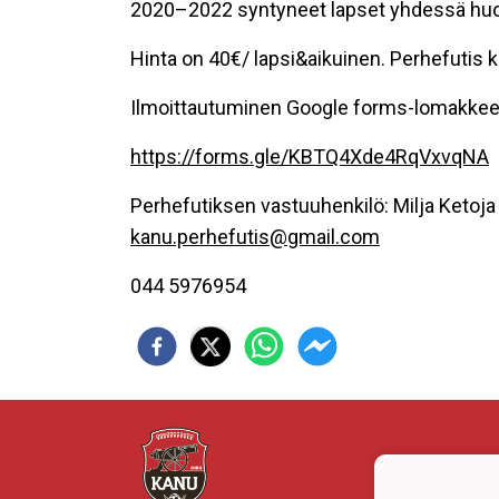
2020–2022 syntyneet lapset yhdessä huo
Hinta on 40€/ lapsi&aikuinen. Perhefutis
Ilmoittautuminen Google forms-lomakkeell
https://forms.gle/KBTQ4Xde4RqVxvqNA
Perhefutiksen vastuuhenkilö: Milja Ketoja
kanu.perhefutis@gmail.com
044 5976954