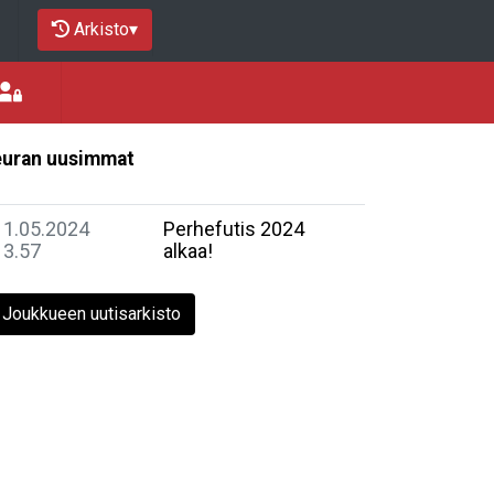
Arkisto
▾
uran uusimmat
11.05.2024
Perhefutis 2024
13.57
alkaa!
Joukkueen uutisarkisto