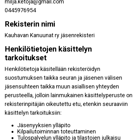
milja.ketoja@gmail.com
0445976954
Rekisterin nimi
Kauhavan Kanuunat ry jäsenrekisteri
Henkilötietojen käsittelyn
tarkoitukset
Henkilötietoja käsitellään rekisteröidyn
suostumuksen taikka seuran ja jäsenen välisen
jäsensuhteen taikka muun asiallisen yhteyden
perusteella, jolloin lainmukainen käsittelyperuste on
rekisterinpitäjän oikeutettu etu, etenkin seuraaviin
käsittelyn tarkoituksiin:
Jäsenyyksien ylläpito
Kilpailutoiminnan toteuttaminen
Tulospalvelun ylläpito ja tilastojen julkaisu