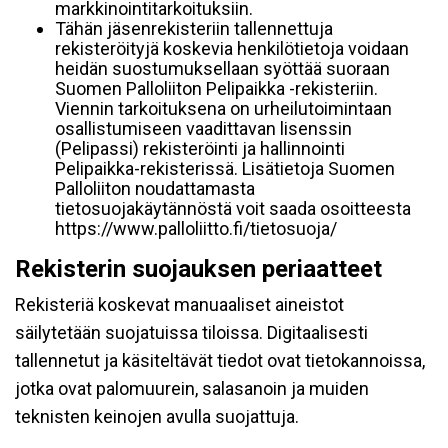
markkinointitarkoituksiin.
Tähän jäsenrekisteriin tallennettuja
rekisteröityjä koskevia henkilötietoja voidaan
heidän suostumuksellaan syöttää suoraan
Suomen Palloliiton Pelipaikka -rekisteriin.
Viennin tarkoituksena on urheilutoimintaan
osallistumiseen vaadittavan lisenssin
(Pelipassi) rekisteröinti ja hallinnointi
Pelipaikka-rekisterissä. Lisätietoja Suomen
Palloliiton noudattamasta
tietosuojakäytännöstä voit saada osoitteesta
https://www.palloliitto.fi/tietosuoja/
Rekisterin suojauksen periaatteet
Rekisteriä koskevat manuaaliset aineistot
säilytetään suojatuissa tiloissa. Digitaalisesti
tallennetut ja käsiteltävät tiedot ovat tietokannoissa,
jotka ovat palomuurein, salasanoin ja muiden
teknisten keinojen avulla suojattuja.