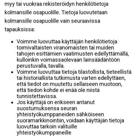
myy tai vuokraa rekisteröidyn henkilötietoja
kolmansille osapuolille. Tietoja luovutetaan
kolmansille osapuolille vain seuraavissa
tapauksissa:
Voimme luovuttaa käyttäjän henkilötietoja
toimivaltaisten viranomaisten tai muiden
tahojen esittämien vaatimusten edellyttämällä,
kulloinkin voimassaolevaan lainsäädäntöön
perustuvalla, tavalla.
Voimme luovuttaa tietoja tilastollista, tieteellistä
tai historiallista tutkimusta varten edellyttäen,
että tiedot on muutettu sellaiseen muotoon,
että tiedon kohde ei enää ole niistä
tunnistettavissa.
Jos käyttäjä on erikseen antanut
suostumuksensa seuran
yhteistyökumppaneiden sähköiseen
suoramarkkinointiin, voidaan käyttäjän tietoja
luovuttaa tarkoin valituille
yhteistyökumppaneille