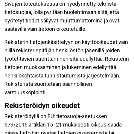
Sivujen toteutuksessa on hyödynnetty teknistä
tietosuojaa, jolla pyritään huolehtimaan siitä, että̈
syötetyt tiedot säilyvät muuttumattomina ja ovat
saatavilla vain tietoon oikeutetuille.
Rekisterin tietojenkäsittelyyn on käyttöoikeudet vain
niillä rekisterinpitäjän henkilöstön jäsenillä joiden
työtehtävien suorittaminen sitä edellyttää. Rekisterin
tietojen muokkaaminen ja lukeminen edellyttää
henkilökohtaista tunnistautumista järjestelmään.
Rekisteristä suoritetaan säännöllinen
varmuuskopiointi.
Rekisteröidyn oikeudet
Rekisteröidyllä on EU: tietosuoja-asetuksen
679/2016 artiklan 15 -21 mukaisesti oikeus saada
pääsy tietoihin, pyytää tietojen oikaisemista tai