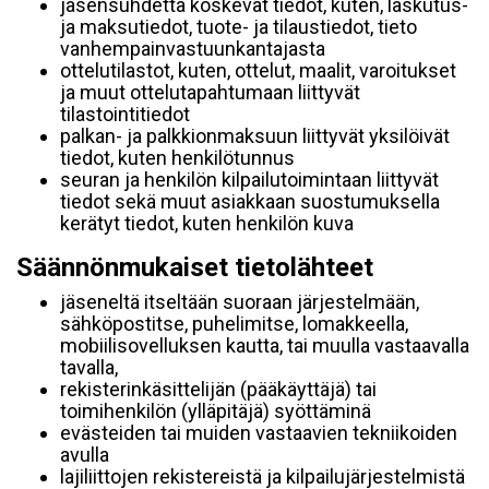
jäsensuhdetta koskevat tiedot, kuten, laskutus-
ja maksutiedot, tuote- ja tilaustiedot, tieto
vanhempainvastuunkantajasta
ottelutilastot, kuten, ottelut, maalit, varoitukset
ja muut ottelutapahtumaan liittyvät
tilastointitiedot
palkan- ja palkkionmaksuun liittyvät yksilöivät
tiedot, kuten henkilötunnus
seuran ja henkilön kilpailutoimintaan liittyvät
tiedot sekä muut asiakkaan suostumuksella
kerätyt tiedot, kuten henkilön kuva
Säännönmukaiset tietolähteet
jäseneltä itseltään suoraan järjestelmään,
sähköpostitse, puhelimitse, lomakkeella,
mobiilisovelluksen kautta, tai muulla vastaavalla
tavalla,
rekisterinkäsittelijän (pääkäyttäjä) tai
toimihenkilön (ylläpitäjä) syöttäminä
evästeiden tai muiden vastaavien tekniikoiden
avulla
lajiliittojen rekistereistä ja kilpailujärjestelmistä