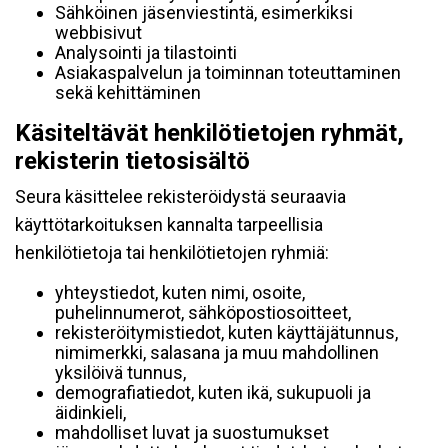
Sähköinen jäsenviestintä, esimerkiksi
webbisivut
Analysointi ja tilastointi
Asiakaspalvelun ja toiminnan toteuttaminen
sekä kehittäminen
Käsiteltävät henkilötietojen ryhmät,
rekisterin tietosisältö
Seura käsittelee rekisteröidystä seuraavia
käyttötarkoituksen kannalta tarpeellisia
henkilötietoja tai henkilötietojen ryhmiä:
yhteystiedot, kuten nimi, osoite,
puhelinnumerot, sähköpostiosoitteet,
rekisteröitymistiedot, kuten käyttäjätunnus,
nimimerkki, salasana ja muu mahdollinen
yksilöivä tunnus,
demografiatiedot, kuten ikä, sukupuoli ja
äidinkieli,
mahdolliset luvat ja suostumukset